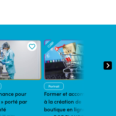
C2RP
C2R
Portrait
Por
chance pour
Former et accompagner
DIVA
 » porté par
à la création de
valo
nté
boutique en ligne porté
par 
| 25 mins
28/10