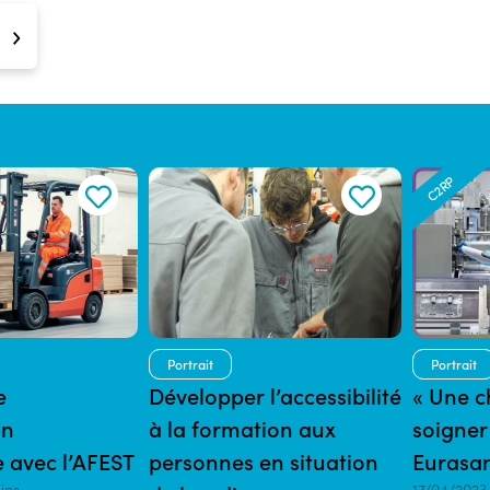
C2RP
Portrait
Portrait
e
Développer l’accessibilité
« Une 
on
à la formation aux
soigner
 avec l’AFEST
personnes en situation
Eurasa
ins
17/04/2023 