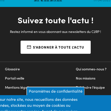
de handicap
16/02/2026 | 5 mins
Suivez toute l'actu !
Restez informé en vous abonnant aux newsletters du C2RP !
S'ABONNER À TOUTE L'ACTU
Glossaire
Qui sommes-nous ?
Portail veille
Nos missions
Mentions légales
Rejoindre l'équipe
Paramètres de confidentialité
Appels d'offres
Nous contacter
sur notre site, nous recueillons des données
onnées, stockées au moyen de cookies ou
Plan du site