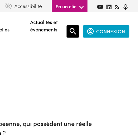
Accessibilité
En un clic
Actualités et
elles
événements
CONNEXION
Espace
connecté
guest
opéenne, qui possèdent une réelle
e ?