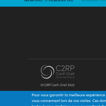
domicile, y compris les
plus éloignés de l’emploi
16/02/2026 | 5 mins
©C2RP Carif-Oref 2022
Pour vous garantir la meilleure expérience 
vous concernant lors de vos visites. Ces d