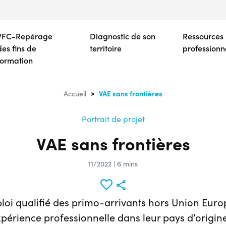
Aller
au
contenu
VFC-Repérage
Diagnostic de son
Ressources
principal
des fins de
territoire
professionn
formation
VAE sans frontières
Accueil
Portrait de projet
VAE sans frontières
11/2022 | 6 mins
ploi qualifié des primo-arrivants hors Union Eur
périence professionnelle dans leur pays d’origin