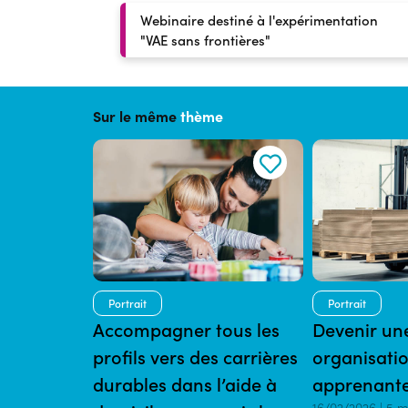
Webinaire destiné à l'expérimentation
"VAE sans frontières"
Sur le même
thème
Portrait
Portrait
Accompagner tous les
Devenir un
profils vers des carrières
organisati
durables dans l’aide à
apprenante
16/02/2026 | 5 m