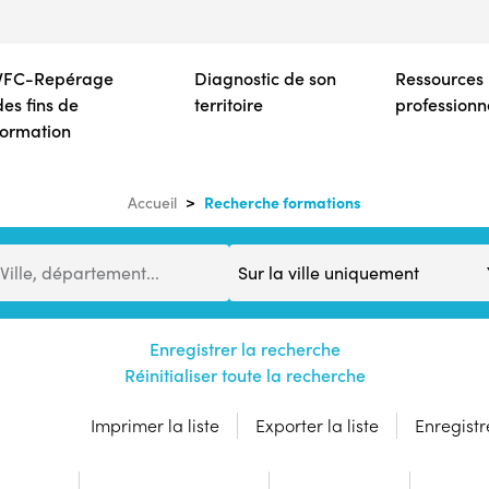
Aller
au
contenu
VFC-Repérage
Diagnostic de son
Ressources
principal
des fins de
territoire
professionn
formation
Recherche formations
Accueil
Distance
Ville, département...
Enregistrer la recherche
Réinitialiser toute la recherche
Imprimer la liste
Exporter la liste
Enregistre