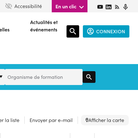
Accessibilité
En un clic
Actualités et
elles
événements
CONNEXION
Espace
connecté
guest
Organisme
Organisme de formation
de
Formation
r la liste
Envoyer par e-mail
Afficher la carte