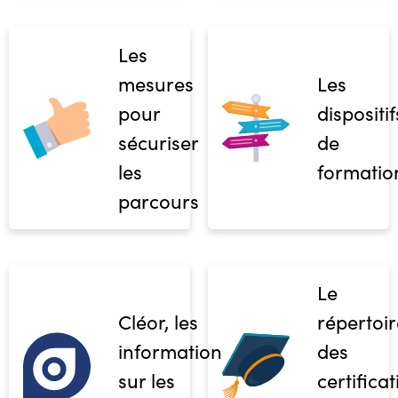
Les
mesures
Les
pour
dispositif
sécuriser
de
les
formatio
parcours
Le
Cléor, les
répertoir
informations
des
sur les
certifica