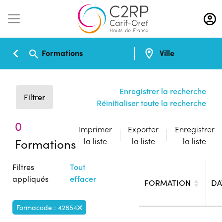
Aller
au
contenu
principal
Formations
Ville
Enregistrer la recherche
Filtrer
Réinitialiser toute la recherche
0
Imprimer
Exporter
Enregistrer
Formations
la liste
la liste
la liste
Filtres
Tout
appliqués
effacer
FORMATION
DA
Formacode : 42854