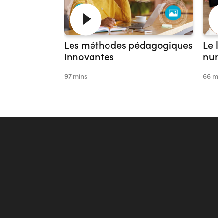
Les méthodes pédagogiques
Le
innovantes
nu
97 mins
66 m