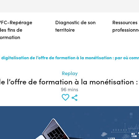
Aller
au
contenu
VFC-Repérage
Diagnostic de son
Ressources
principal
des fins de
territoire
professionn
formation
 digitalisation de l’offre de formation à la monétisation : par où co
Replay
 de l’offre de formation à la monétisation
96 mins