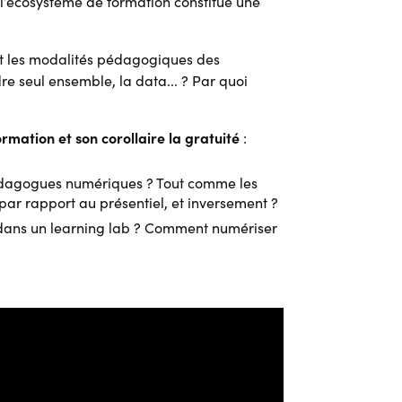
 l’écosystème de formation constitue une
 et les modalités pédagogiques des
e seul ensemble, la data... ? Par quoi
ormation et son corollaire la gratuité
:
dagogues numériques ? Tout comme les
ar rapport au présentiel, et inversement ?
r dans un learning lab ? Comment numériser