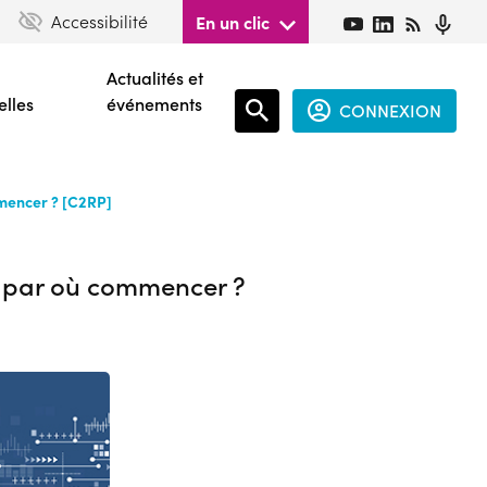
Accessibilité
En un clic
Actualités et
elles
événements
CONNEXION
Espace
mmencer ? [C2RP]
connecté
guest
 : par où commencer ?