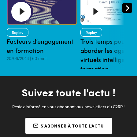
Replay
Replay
Facteurs d’engagement
Trois temps pour
en formation
aborder les agents
20/06/2023 | 60 mins
virtuels intelligents 
formation
20/04/2023 | 55 mins
Suivez toute l'actu !
Restez informé en vous abonnant aux newsletters du C2RP !
S'ABONNER À TOUTE L'ACTU