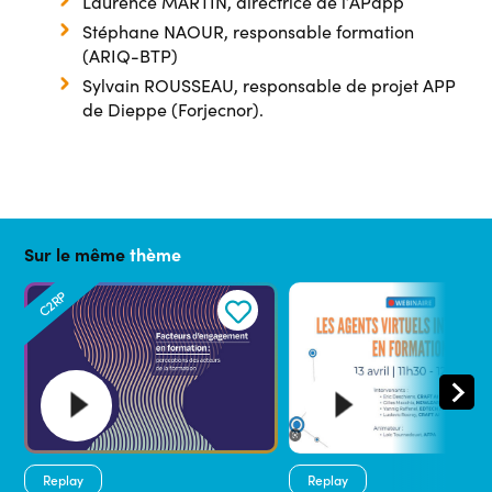
Laurence MARTIN, directrice de l’APapp
Stéphane NAOUR, responsable formation
(ARIQ-BTP)
Sylvain ROUSSEAU, responsable de projet APP
de Dieppe (Forjecnor).
Sur le même
thème
C2RP
Replay
Replay