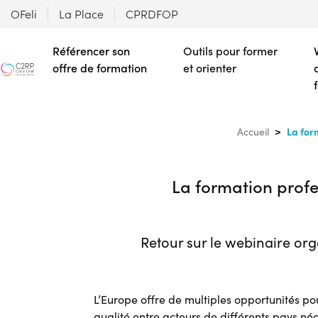
OFeli
La Place
CPRDFOP
Référencer son
Outils pour former
offre de formation
et orienter
La for
Accueil
La formation profe
Retour sur le webinaire org
L’Europe offre de multiples opportunités po
qualité entre acteurs de différents pays n