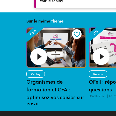
Voir le replay
Sur le même
thème
C2RP
C2RP
Replay
Replay
Organismes de
OFeli : rép
formation et CFA :
questions
optimisez vos saisies sur
06/11/2023 | 61 
OFeli
29/01/2024 | 80 mins