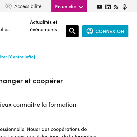
Accessibilité
En un clic
Actualités et
elles
événements
CONNEXION
Espace
rer [Centre Inffo]
connecté
guest
changer et coopérer
mieux connaître la formation
fessionnelle. Nouer des coopérations de
es. Le paysage, éclectique, de la formation