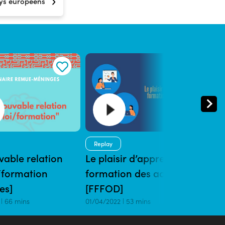
ays européens
Replay
Rep
uvable relation
Le plaisir d’apprendre en
Skil
/formation
formation des adultes
des
es]
[FFFOD]
08/12
 | 66 mins
01/04/2022 | 53 mins