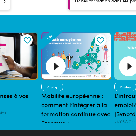
Fiches formation dans les p
C2RP
Replay
Replay
onses à vos
Mobilité européenne :
L’intro
comment l’intégrer à la
emploi
mins
formation continue avec
[Synofd
Erasmus +
21/06/2022
01/06/2023 | 85 mins