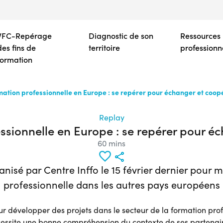
Aller
au
contenu
VFC-Repérage
Diagnostic de son
Ressources
principal
des fins de
territoire
professionn
formation
mation professionnelle en Europe : se repérer pour échanger et coopé
Replay
ssionnelle en Europe : se repérer pour é
60 mins
anisé par Centre Inffo le 15 février dernier pour 
professionnelle dans les autres pays européens
ur développer des projets dans le secteur de la formation pro
écessite une bonne compréhension du contexte de ses partenair