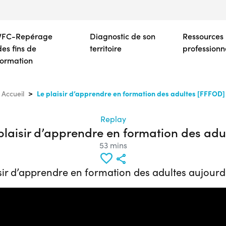
Aller
au
contenu
VFC-Repérage
Diagnostic de son
Ressources
principal
des fins de
territoire
professionn
formation
Le plaisir d’apprendre en formation des adultes [FFFOD]
Accueil
Replay
plaisir d’apprendre en formation des adu
53 mins
isir d’apprendre en formation des adultes aujourd