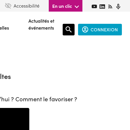
Accessibilité
En un clic
Actualités et
elles
événements
CONNEXION
Espace
connecté
guest
ltes
’hui ? Comment le favoriser ?