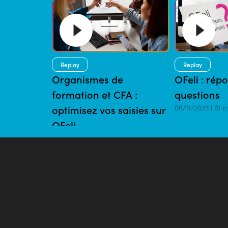
Replay
Replay
Organismes de
OFeli : rép
formation et CFA :
questions
optimisez vos saisies sur
06/11/2023 | 61 
OFeli
29/01/2024 | 80 mins