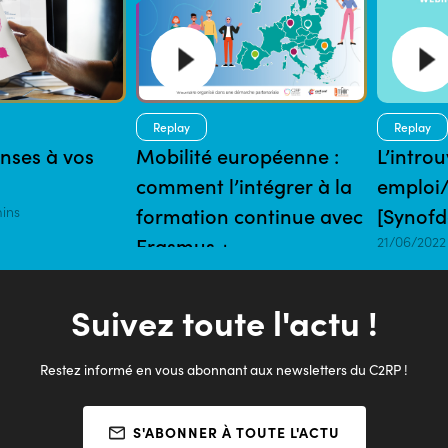
Replay
Replay
onses à vos
Mobilité européenne :
L’intro
comment l’intégrer à la
emploi
mins
formation continue avec
[Synofd
Erasmus +
21/06/2022
01/06/2023 | 85 mins
Suivez toute l'actu !
Restez informé en vous abonnant aux newsletters du C2RP !
S'ABONNER À TOUTE L'ACTU