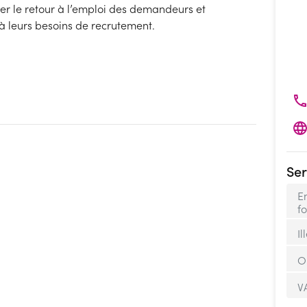
ter le retour à l’emploi des demandeurs et
à leurs besoins de recrutement.
Ser
E
f
Il
O
V