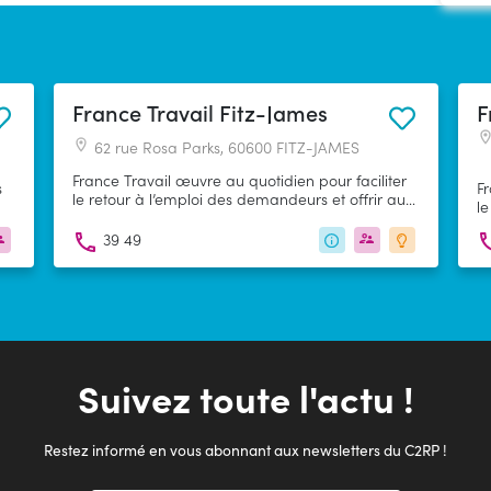
France Travail Fitz-James
F
62 rue Rosa Parks, 60600 FITZ-JAMES
France Travail œuvre au quotidien pour faciliter
s
Fr
le retour à l’emploi des demandeurs et offrir aux
le
entreprises des réponses adaptées à leurs
et
en
besoins de recrutement.
39 49
n.
be
r
,
Suivez toute l'actu !
Restez informé en vous abonnant aux newsletters du C2RP !