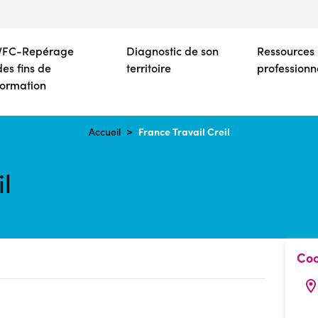
Aller
au
contenu
VFC-Repérage
Diagnostic de son
Ressources
principal
des fins de
territoire
professionn
formation
France Travail Creil
Accueil
il
Coo