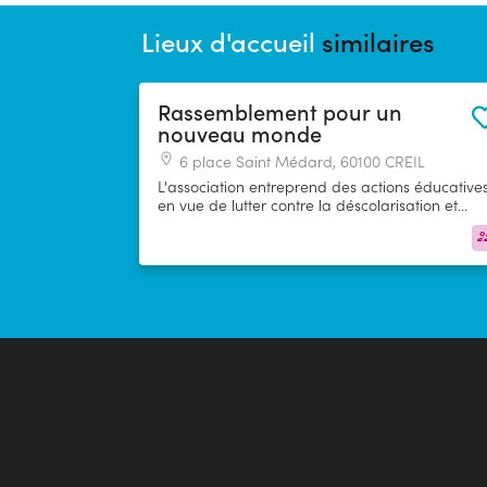
Lieux d'accueil
similaires
Rassemblement pour un
nouveau monde
6 place Saint Médard, 60100 CREIL
L'association entreprend des actions éducative
en vue de lutter contre la déscolarisation et
l’illettrisme numérique, notamment des jeunes 
plus particulièrement ceux issus de l’immigratio
Elle met en place des programmes sociaux de
soutien et facilite l’accès à la culture et au savoi
par l’apprentissage, et au besoin, le
réapprentissage des bases éducatives (écriture
lecture, calcul...).