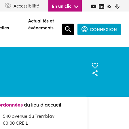
Accessibilité
En un clic
Actualités et
elles
événements
CONNEXION
Espace
connecté
guest
rdonnées
du lieu d'accueil
540 avenue du Tremblay
60100 CREIL