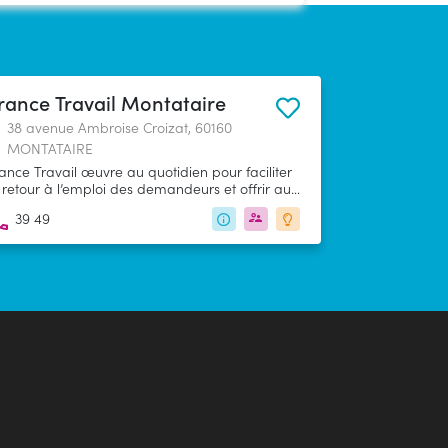
rance Travail Montataire
38 avenue Ambroise Croizat, 60160
MONTATAIRE
ance Travail œuvre au quotidien pour faciliter
 retour à l’emploi des demandeurs et offrir aux
treprises des réponses adaptées à leurs
39 49
soins de recrutement.