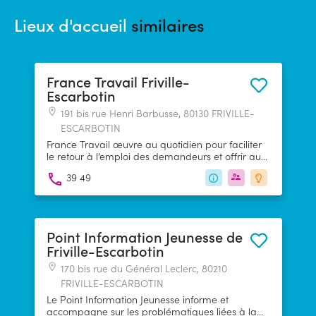
Lieux d'accueil
similaires
France Travail Friville-
Escarbotin
191 bis rue Henri Barbusse, 80130 FRIVILLE-
ESCARBOTIN
France Travail œuvre au quotidien pour faciliter
le retour à l’emploi des demandeurs et offrir aux
entreprises des réponses adaptées à leurs
39 49
besoins de recrutement.
Point Information Jeunesse de
Friville-Escarbotin
170 bis rue du Général Leclerc, 80210
FRIVILLE-ESCARBOTIN
Le Point Information Jeunesse informe et
accompagne sur les problématiques liées à la