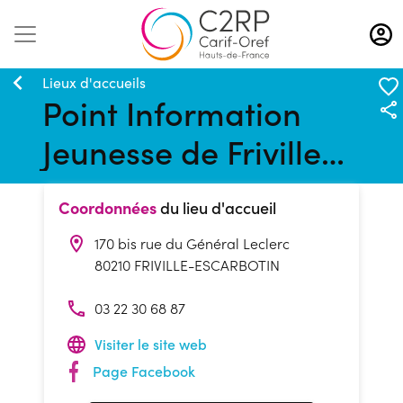
Aller
au
contenu
principal
Lieux d'accueils
Point Information
Jeunesse de Friville-
Escarbotin
Coordonnées
du lieu d'accueil
170 bis rue du Général Leclerc
80210 FRIVILLE-ESCARBOTIN
03 22 30 68 87
Visiter le site web
Page Facebook