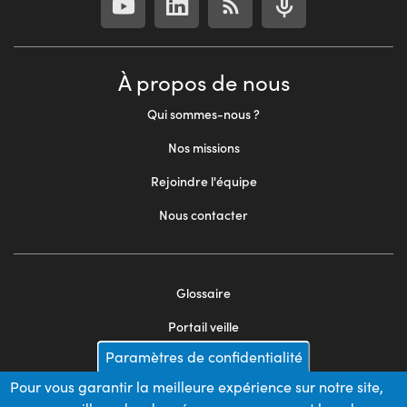
À propos de nous
Qui sommes-nous ?
Nos missions
Rejoindre l'équipe
Nous contacter
Glossaire
Footer
Portail veille
menu
Paramètres de confidentialité
Mentions légales
2
Pour vous garantir la meilleure expérience sur notre site,
Appels d'offres