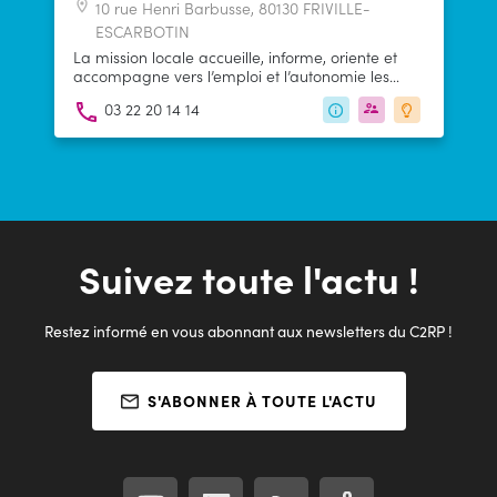
10 rue Henri Barbusse, 80130 FRIVILLE-
ESCARBOTIN
La mission locale accueille, informe, oriente et
accompagne vers l’emploi et l’autonomie les
jeunes de 16 à 25 ans sortis du système scolaire
03 22 20 14 14
ou universitaire, inscrits ou non à Pôle emploi.
Suivez toute l'actu !
Restez informé en vous abonnant aux newsletters du C2RP !
S'ABONNER À TOUTE L'ACTU