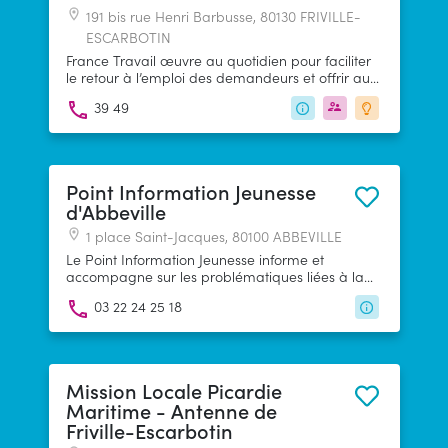
191 bis rue Henri Barbusse, 80130 FRIVILLE-
ESCARBOTIN
France Travail œuvre au quotidien pour faciliter
le retour à l’emploi des demandeurs et offrir aux
entreprises des réponses adaptées à leurs
39 49
besoins de recrutement.
Point Information Jeunesse
d'Abbeville
1 place Saint-Jacques, 80100 ABBEVILLE
Le Point Information Jeunesse informe et
accompagne sur les problématiques liées à la
jeunesse : orientation, emploi, logement, mobilité,
03 22 24 25 18
engagement...
Mission Locale Picardie
Maritime - Antenne de
Friville-Escarbotin