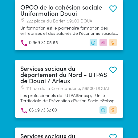
OPCO de la cohésion sociale -
Uniformation Douai
222 place du Barlet, 59500 DOUAI
Uniformation est le partenaire formation des
entreprises et des salariés de l'économie sociale,
de l'habitat social et de la protection sociale.
0 969 32 05 55
Services sociaux du
département du Nord - UTPAS
de Douai / Arleux
111 rue de la Commanderie, 59500 DOUAI
Les professionnels de l'UTPAS&nbsp;- Unité
Territoriale de Prévention d'Action Sociale&nbsp;-
sont là pour rechercher avec vous les réponses
03 59 73 32 00
adaptées à votre situation&nbsp;: relations avec
les administrations, conseils et aides dans la
gestion de votre vie quotidienne et de votre
budget, accompagnement lors d'événements
familiaux, prévention et protection des personnes
Services sociaux du
vulnérables, insertion sociale et professionnelle,