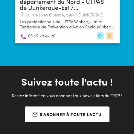
département du Nord - UTPAS
de Dunkerque-Est /
Hondschoote
55 rue Jules Guesde, 59140 DUNKERQUE
Les professionnels de l'UTPAS&nbsp;- Unité
Territoriale de Prévention d'Action Sociale&nbsp;-
sont là pour rechercher avec vous les réponses
03 59 73 47 20
adaptées à votre situation&nbsp;: relations avec
les administrations, conseils et aides dans la
gestion de votre vie quotidienne et de votre
budget, accompagnement lors d'événements
familiaux, prévention et protection des personnes
vulnérables, insertion sociale et professionnelle,
logement, santé...
Suivez toute l'actu !
Restez informé en vous abonnant aux newsletters du C2RP !
S'ABONNER À TOUTE L'ACTU