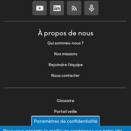
À propos de nous
Qui sommes-nous ?
Nos missions
Rejoindre l'équipe
Nous contacter
Glossaire
Footer
Portail veille
menu
Paramètres de confidentialité
Mentions légales
2
Pour vous garantir la meilleure expérience sur notre site,