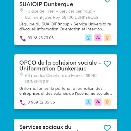
SUAIOIP Dunkerque
1 place de l'Yser - Services centraux -
Bâtiment Jules Roy, 59400 DUNKERQUE
L’équipe du SUAIOIP&nbsp;- Service Universitaire
d'Accueil Information Orientation et Insertion
Professionnelle&nbsp;- est à votre service pour
03 28 23 73 03
toute information dans les domaines de
l’orientation, les stages et l’insertion
professionnelle.
OPCO de la cohésion sociale -
Uniformation Dunkerque
66 rue des Chantiers de France, 59140
DUNKERQUE
Uniformation est le partenaire formation des
entreprises et des salariés de l'économie sociale,
de l'habitat social et de la protection sociale.
0 969 32 05 55
Services sociaux du