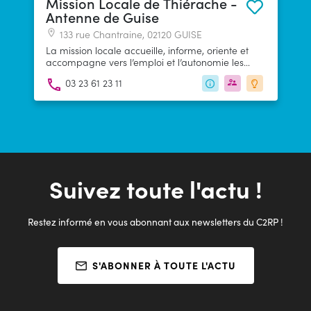
Mission Locale de Thiérache -
Antenne de Guise
133 rue Chantraine, 02120 GUISE
La mission locale accueille, informe, oriente et
accompagne vers l’emploi et l’autonomie les
jeunes de 16 à 25 ans sortis du système scolaire
03 23 61 23 11
ou universitaire, inscrits ou non à Pôle emploi.
Suivez toute l'actu !
Restez informé en vous abonnant aux newsletters du C2RP !
S'ABONNER À TOUTE L'ACTU