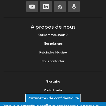
À propos de nous
Qui sommes-nous ?
Nos missions
Rejoindre l'équipe
Nous contacter
Glossaire
Footer
Portail veille
menu
Paramètres de confidentialité
Mentions légales
2
Pour vous garantir la meilleure expérience sur notre site,