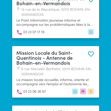
Bohain-en-Vermandois
14 rue de la République, 02110 BOHAIN-EN-
VERMANDOIS
Le Point Information Jeunesse informe et
accompagne sur les problématiques liées à la
jeunesse : orientation, emploi, logement, mobilité,
03 23 07 17 19
engagement...
Mission Locale du Saint-
Quentinois - Antenne de
Bohain-en-Vermandois
6 rue Marcellin Berthelot, 02110 BOHAIN-EN-
VERMANDOIS
La mission locale accueille, informe, oriente et
accompagne vers l’emploi et l’autonomie les
jeunes de 16 à 25 ans sortis du système scolaire
03 23 06 26 67
ou universitaire, inscrits ou non à Pôle emploi.