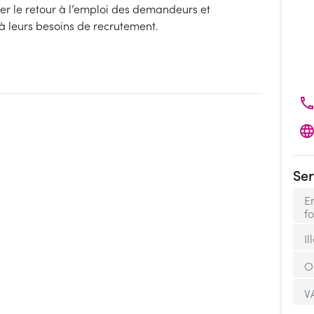
ter le retour à l’emploi des demandeurs et
à leurs besoins de recrutement.
Ser
E
f
Il
O
V