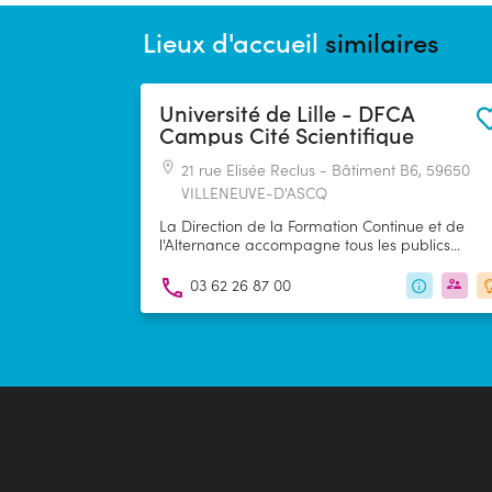
Lieux d'accueil
similaires
Université de Lille - DFCA
Campus Cité Scientifique
21 rue Elisée Reclus - Bâtiment B6, 59650
VILLENEUVE-D'ASCQ
La Direction de la Formation Continue et de
l'Alternance accompagne tous les publics
(salariés, demandeurs d’emploi...), les
organisations et les entreprises dans leurs proje
03 62 26 87 00
de formation. Une équipe de professionnels vo
aide dans la définition de votre projet
professionnel, vous accompagne dans
l’orientation, le choix de la formation adaptée e
la recherche de financement.