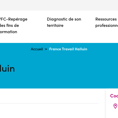
Aller
au
contenu
VFC-Repérage
Diagnostic de son
Ressources
principal
des fins de
territoire
professionn
formation
France Travail Halluin
Accueil
luin
Coo