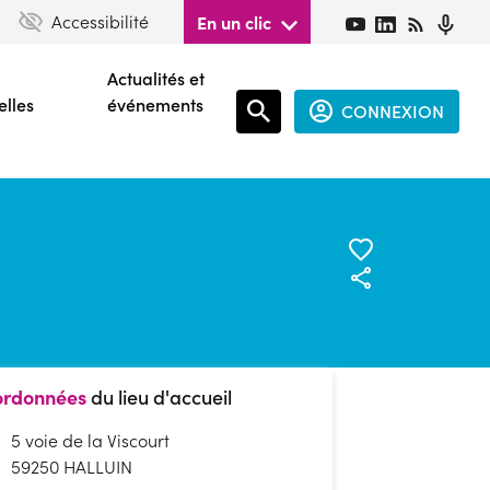
Accessibilité
En un clic
Actualités et
elles
événements
CONNEXION
Espace
connecté
guest
rdonnées
du lieu d'accueil
5 voie de la Viscourt
59250 HALLUIN