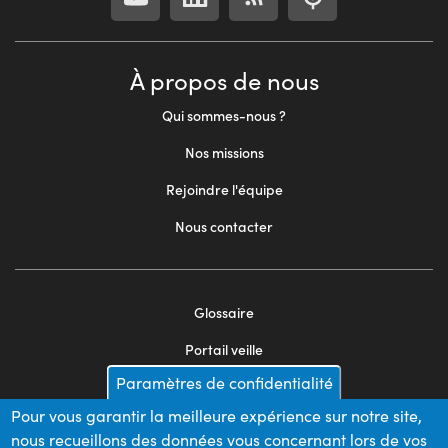
À propos de nous
Qui sommes-nous ?
Nos missions
Rejoindre l'équipe
Nous contacter
Glossaire
Footer
Portail veille
menu
Paramètres de confidentialité
Mentions légales
2
Pour vous garantir la meilleure expérience sur notre site,
Appels d'offres
nous recueillons des données vous concernant lors de vos