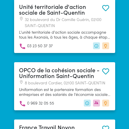
Unité territoriale d'action
sociale de Saint-Quentin
32 boulevard du Dr Camille Guérin, 02100
SAINT-QUENTIN
L'unité territoriale d'action sociale accompagne
tous les Axonais, à tous les âges, à chaque étape
de la vie&nbsp;: aide à la famille et à la
03 23 50 37 37
personne, protection de l’enfance, insertion
sociale et professionnelle, accompagnement des
bénéficiaires du RSA, compensation de la perte
d’autonomie…
OPCO de la cohésion sociale -
Uniformation Saint-Quentin
8 boulevard Cordier, 02100 SAINT-QUENTIN
Uniformation est le partenaire formation des
entreprises et des salariés de l'économie sociale,
de l'habitat social et de la protection sociale.
0 969 32 05 55
France Travail Noyon