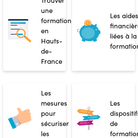
Trouver
une
Les aide
formation
financièr
en
liées à la
Hauts-
formatio
de-
France
Les
mesures
Les
pour
dispositif
sécuriser
de
les
formatio