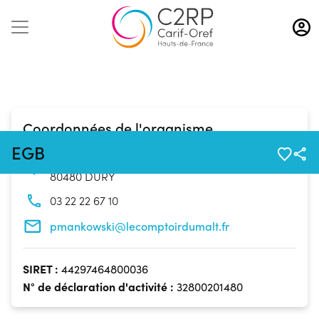
Aller
au
contenu
principal
Coordonnées de l'organisme
EGB
28bis Route d'Amiens
80480 DURY
03 22 22 67 10
pmankowski@lecomptoirdumalt.fr
SIRET :
44297464800036
N° de déclaration d'activité :
32800201480