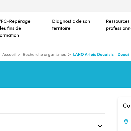
Aller
au
contenu
VFC-Repérage
Diagnostic de son
Ressources
principal
des fins de
territoire
professionn
formation
LAHO Artois Douaisis - Douai
Accueil
Recherche organismes
Co