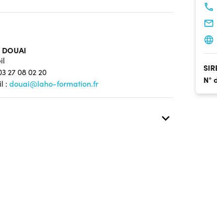
 DOUAI
il
SIR
 03 27 08 02 20
N° 
l :
douai@laho-formation.fr