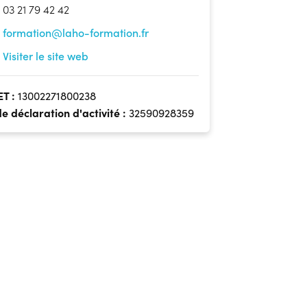
03 21 79 42 42
formation@laho-formation.fr
Visiter le site web
ET :
13002271800238
de déclaration d'activité :
32590928359