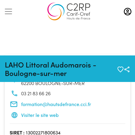
Aller
au
contenu
principal
Coordonnées de l'organisme
LAHO Littoral Audomarois -
Boulogne-sur-mer
6 Boulevard Beaucerf
62200 BOULOGNE-SUR-MER
03 21 83 66 26
formation@hautsdefrance.cci.fr
Visiter le site web
SIRET :
13002271800634