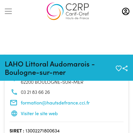
Aller
au
contenu
principal
Coordonnées de l'organisme
LAHO Littoral Audomarois -
Boulogne-sur-mer
6 Boulevard Beaucerf
62200 BOULOGNE-SUR-MER
03 21 83 66 26
formation@hautsdefrance.cci.fr
Visiter le site web
SIRET :
13002271800634