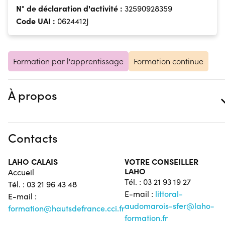
N° de déclaration d'activité :
32590928359
Code UAI :
0624412J
Formation par l'apprentissage
Formation continue
À propos
Contacts
LAHO CALAIS
VOTRE CONSEILLER
LAHO
Accueil
Tél. : 03 21 93 19 27
Tél. : 03 21 96 43 48
E-mail :
littoral-
E-mail :
audomarois-sfer@laho-
formation@hautsdefrance.cci.fr
formation.fr