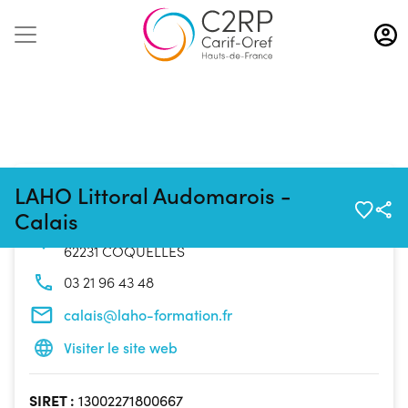
Aller
au
contenu
principal
Coordonnées de l'organisme
LAHO Littoral Audomarois -
Calais
10 Boulevard du Parc
62231 COQUELLES
03 21 96 43 48
calais@laho-formation.fr
Visiter le site web
SIRET :
13002271800667