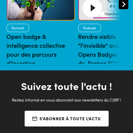
Portrait
Podcast
Open badge &
Rendre visible
intelligence collective
"l'invisible" avec les
pour des parcours
Opens Badges en H
d’insertion
de-France [C2RP]
24/10/2022 | 7 mins
24/01/2022 | 28 mins
Suivez toute l'actu !
Restez informé en vous abonnant aux newsletters du C2RP !
S'ABONNER À TOUTE L'ACTU