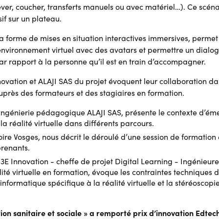
er, coucher, transferts manuels ou avec matériel…). Ce scéna
if sur un plateau.
 la forme de mises en situation interactives immersives, per
nvironnement virtuel avec des avatars et permettre un dialog
ar rapport à la personne qu’il est en train d’accompagner.
ovation et ALAJI SAS du projet évoquent leur collaboration dan
 auprès des formateurs et des stagiaires en formation.
ingénierie pédagogique ALAJI SAS, présente le contexte d’éme
 la réalité virtuelle dans différents parcours.
toire Vosges, nous décrit le déroulé d’une session de formation e
prenants.
3E Innovation - cheffe de projet Digital Learning - Ingénieu
lité virtuelle en formation, évoque les contraintes techniques d
nformatique spécifique à la réalité virtuelle et la stéréoscopi
tion sanitaire et sociale » a remporté prix d’innovation Edtec