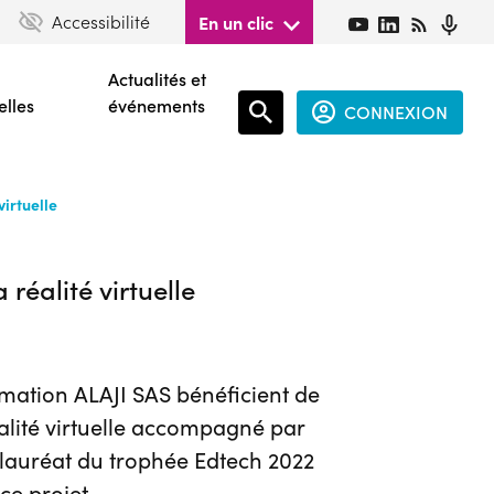
Accessibilité
En un clic
Actualités et
elles
événements
CONNEXION
Espace
virtuelle
connecté
guest
réalité virtuelle
rmation ALAJI SAS bénéficient de
alité virtuelle accompagné par
t lauréat du trophée Edtech 2022
e projet.