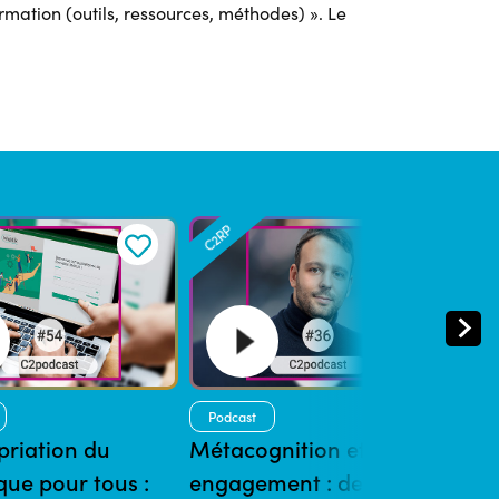
ormation (outils, ressources, méthodes) ». Le
C2RP
C2R
Podcast
Pod
priation du
Métacognition et
Bât
ue pour tous :
engagement : de la
réa