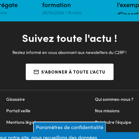
Frégate
formation
l’exemp
mins
28/10/2024 | 18 mins
d’inser
16/09/2024 
Suivez toute l'actu !
Restez informé en vous abonnant aux newsletters du C2RP !
S'ABONNER À TOUTE L'ACTU
Glossaire
Qui sommes-nous ?
Portail veille
Nos missions
Mentions légales
Rejoindre l'équipe
Paramètres de confidentialité
Appels d'offres
Nous contacter
sur notre site, nous recueillons des données