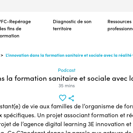
Aller
au
contenu
VFC-Repérage
Diagnostic de son
Ressources
principal
des fins de
territoire
professionn
formation
L’innovation dans la formation sanitaire et sociale avec la réalité 
Podcast
s la formation sanitaire et sociale avec la 
35 mins
stant(e) de vie aux familles de l’organisme de fo
 spécifiques. Un projet associant formation et ré
jet de l’agence digital learning 3E innovation e
on. Ce C2podcast donne la parole aux acteurs de c