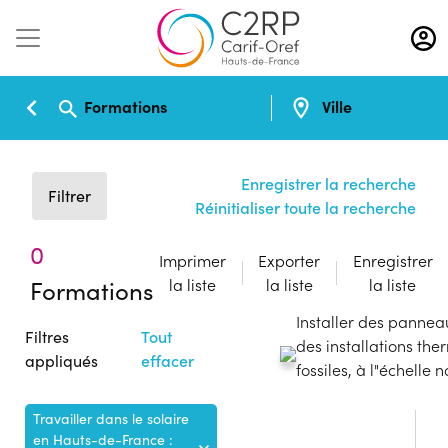
Aller
au
contenu
principal
Formations
Ville
Enregistrer la recherche
Filtrer
Réinitialiser toute la recherche
0
Imprimer
Exporter
Enregistrer
Formations
la liste
la liste
la liste
Installer des pannea
Filtres
Tout
des installations th
appliqués
effacer
fossiles, à l"échell
Travailler dans le solaire
en Hauts-de-France :