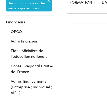
FORMATION
DA
des formations pour des
métiers qui recrutent
Financeurs
OPCO
Autre financeur
Etat - Ministère de
l'éducation nationale
Conseil Régional Hauts-
de-France
Autres financements
(Entreprise ; Individuel ;
AIF...)