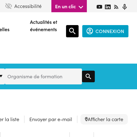
Accessibilité
En un clic
Actualités et
elles
événements
CONNEXION
Espace
connecté
guest
Organisme
Organisme de formation
de
Formation
r la liste
Envoyer par e-mail
Afficher la carte