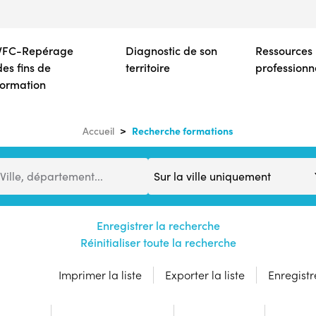
Aller
au
contenu
VFC-Repérage
Diagnostic de son
Ressources
principal
des fins de
territoire
professionn
formation
Recherche formations
Accueil
Distance
Ville, département...
Enregistrer la recherche
Réinitialiser toute la recherche
Imprimer la liste
Exporter la liste
Enregistre