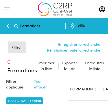
Aller
au
contenu
principal
Formations
Ville
Enregistrer la recherche
Filtrer
Réinitialiser toute la recherche
0
Imprimer
Exporter
Enregistrer
Formations
la liste
la liste
la liste
Filtres
Tout
appliqués
effacer
FORMATION
DA
Code ROME : E1306