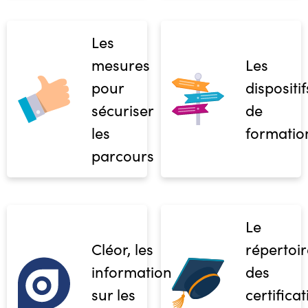
Les
mesures
Les
pour
dispositif
sécuriser
de
les
formatio
parcours
Le
Cléor, les
répertoir
informations
des
sur les
certifica