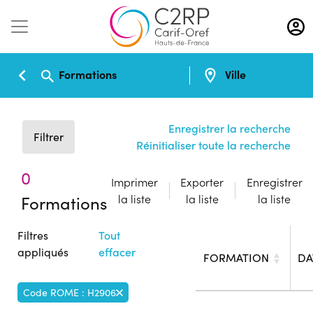
Aller
au
contenu
principal
Formations
Ville
Enregistrer la recherche
Filtrer
Réinitialiser toute la recherche
0
Imprimer
Exporter
Enregistrer
Formations
la liste
la liste
la liste
Filtres
Tout
appliqués
effacer
FORMATION
DA
Code ROME : H2906