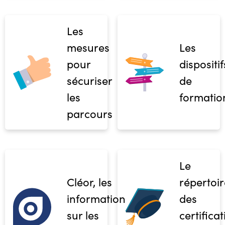
Les
mesures
Les
pour
dispositif
sécuriser
de
les
formatio
parcours
Le
Cléor, les
répertoir
informations
des
sur les
certifica