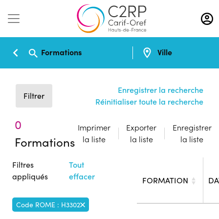
Aller
au
contenu
principal
Formations
Ville
Enregistrer la recherche
Filtrer
Réinitialiser toute la recherche
0
Imprimer
Exporter
Enregistrer
Formations
la liste
la liste
la liste
Filtres
Tout
appliqués
effacer
FORMATION
DA
Code ROME : H3302