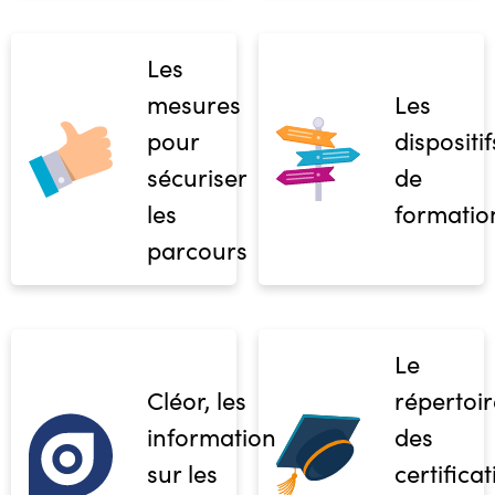
Les
mesures
Les
pour
dispositif
sécuriser
de
les
formatio
parcours
Le
Cléor, les
répertoir
informations
des
sur les
certifica