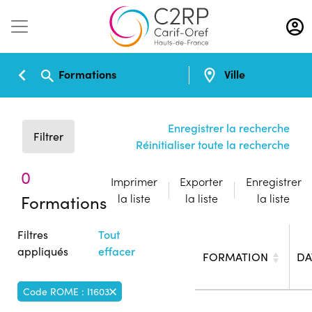
Aller
au
contenu
principal
Formations
Ville
Enregistrer la recherche
Filtrer
Réinitialiser toute la recherche
0
Imprimer
Exporter
Enregistrer
Formations
la liste
la liste
la liste
Filtres
Tout
appliqués
effacer
FORMATION
DA
Code ROME : I1603