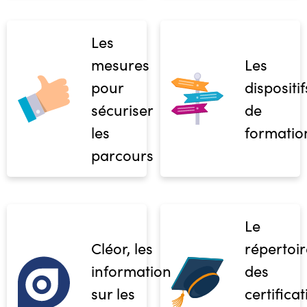
Les
mesures
Les
pour
dispositif
sécuriser
de
les
formatio
parcours
Le
Cléor, les
répertoir
informations
des
sur les
certifica