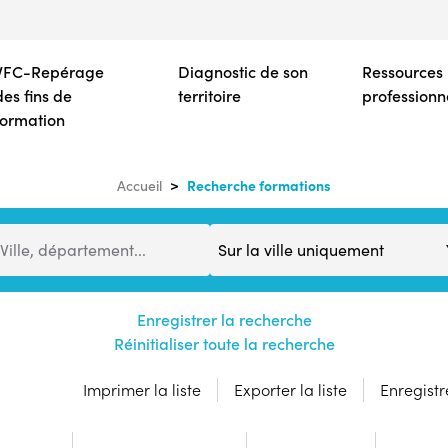
Aller
au
contenu
VFC-Repérage
Diagnostic de son
Ressources
principal
des fins de
territoire
professionn
formation
Recherche formations
Accueil
Distance
Ville, département...
Enregistrer la recherche
Réinitialiser toute la recherche
Imprimer la liste
Exporter la liste
Enregistre