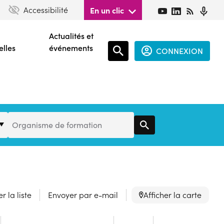
Accessibilité
En un clic
Actualités et
elles
événements
CONNEXION
Espace
connecté
guest
Organisme
Organisme de formation
de
Formation
r la liste
Envoyer par e-mail
Afficher la carte