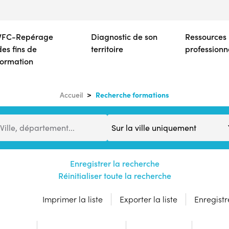
Aller
au
contenu
VFC-Repérage
Diagnostic de son
Ressources
principal
des fins de
territoire
professionn
formation
Recherche formations
Accueil
Distance
Ville, département...
Enregistrer la recherche
Réinitialiser toute la recherche
Imprimer la liste
Exporter la liste
Enregistre