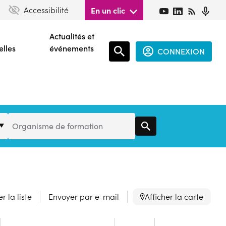
Accessibilité
En un clic
Actualités et
elles
événements
CONNEXION
Espace
connecté
guest
Organisme
Organisme de formation
de
Formation
r la liste
Envoyer par e-mail
Afficher la carte