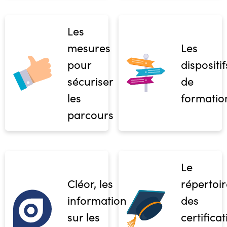
Les
mesures
Les
pour
dispositif
sécuriser
de
les
formatio
parcours
Le
Cléor, les
répertoir
informations
des
sur les
certifica