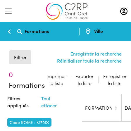
Aller
au
contenu
principal
Formations
Ville
Enregistrer la recherche
Filtrer
Réinitialiser toute la recherche
0
Imprimer
Exporter
Enregistrer
Formations
la liste
la liste
la liste
Filtres
Tout
appliqués
effacer
FORMATION
DA
Code ROME : K1701