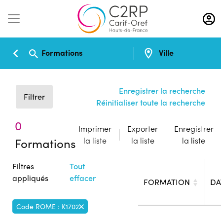
Aller
au
contenu
principal
Formations
Ville
Enregistrer la recherche
Filtrer
Réinitialiser toute la recherche
0
Imprimer
Exporter
Enregistrer
Formations
la liste
la liste
la liste
Filtres
Tout
appliqués
effacer
FORMATION
DA
Code ROME : K1702