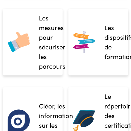
Les
mesures
Les
pour
dispositif
sécuriser
de
les
formatio
parcours
Le
Cléor, les
répertoir
informations
des
sur les
certifica