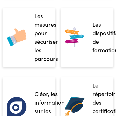
Les
mesures
Les
pour
dispositif
sécuriser
de
les
formatio
parcours
Le
Cléor, les
répertoir
informations
des
sur les
certifica