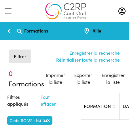
Aller
au
contenu
principal
Formations
Ville
Enregistrer la recherche
Filtrer
Réinitialiser toute la recherche
0
Imprimer
Exporter
Enregistrer
Formations
la liste
la liste
la liste
Filtres
Tout
appliqués
effacer
FORMATION
DA
Code ROME : N4104