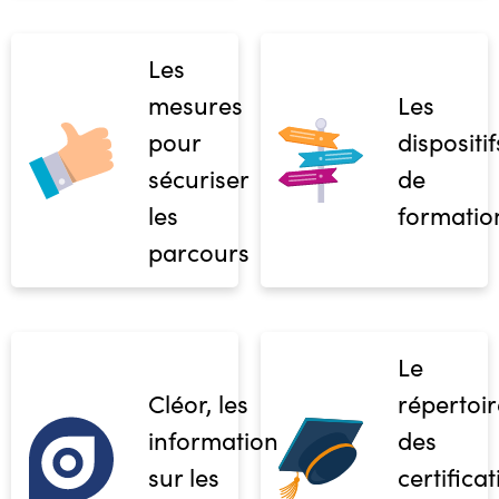
Les
mesures
Les
pour
dispositif
sécuriser
de
les
formatio
parcours
Le
Cléor, les
répertoir
informations
des
sur les
certifica