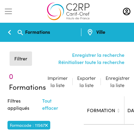
Aller
au
contenu
principal
Formations
Ville
Enregistrer la recherche
Filtrer
Réinitialiser toute la recherche
0
Imprimer
Exporter
Enregistrer
Formations
la liste
la liste
la liste
Filtres
Tout
appliqués
effacer
FORMATION
DA
Formacode : 11567