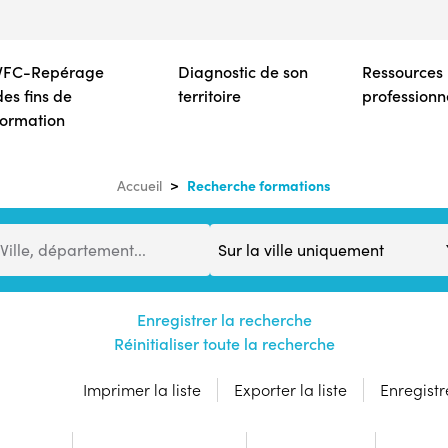
Aller
au
contenu
VFC-Repérage
Diagnostic de son
Ressources
principal
des fins de
territoire
professionn
formation
Recherche formations
Accueil
Distance
Ville, département...
Enregistrer la recherche
Réinitialiser toute la recherche
Imprimer la liste
Exporter la liste
Enregistre