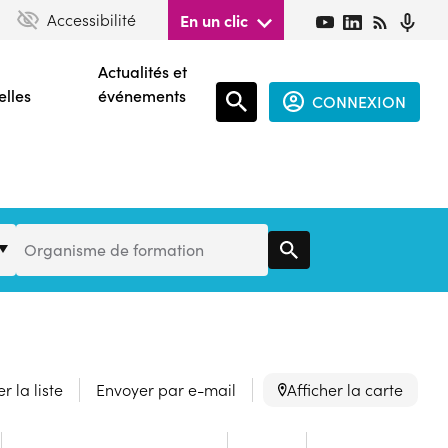
Accessibilité
En un clic
Actualités et
elles
événements
CONNEXION
Espace
connecté
guest
Organisme
Organisme de formation
de
Formation
r la liste
Envoyer par e-mail
Afficher la carte