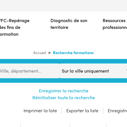
Aller
au
contenu
VFC-Repérage
Diagnostic de son
Ressources
principal
des fins de
territoire
professionn
formation
Recherche formations
Accueil
Distance
Ville, département...
Enregistrer la recherche
Réinitialiser toute la recherche
Imprimer la liste
Exporter la liste
Enregistre