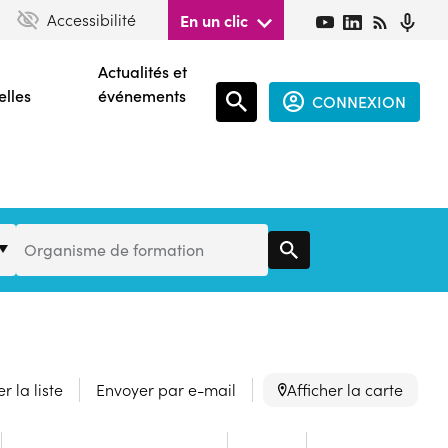
Accessibilité
En un clic
Actualités et
elles
événements
CONNEXION
Espace
connecté
guest
Organisme
Organisme de formation
de
Formation
r la liste
Envoyer par e-mail
Afficher la carte