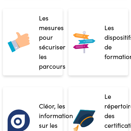
Les
mesures
Les
pour
dispositif
sécuriser
de
les
formatio
parcours
Le
Cléor, les
répertoir
informations
des
sur les
certifica