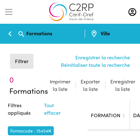
Aller
au
contenu
principal
Formations
Ville
Enregistrer la recherche
Filtrer
Réinitialiser toute la recherche
0
Imprimer
Exporter
Enregistrer
Formations
la liste
la liste
la liste
Filtres
Tout
appliqués
effacer
FORMATION
DA
Formacode : 15454