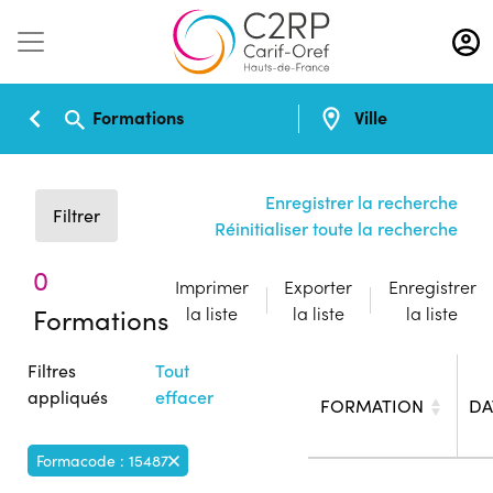
Aller
au
contenu
principal
Formations
Ville
Enregistrer la recherche
Filtrer
Réinitialiser toute la recherche
0
Imprimer
Exporter
Enregistrer
Formations
la liste
la liste
la liste
Filtres
Tout
appliqués
effacer
FORMATION
DA
Formacode : 15487