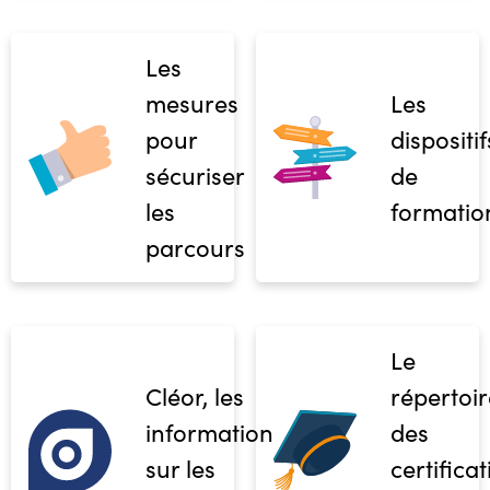
Les
mesures
Les
pour
dispositif
sécuriser
de
les
formatio
parcours
Le
Cléor, les
répertoir
informations
des
sur les
certifica