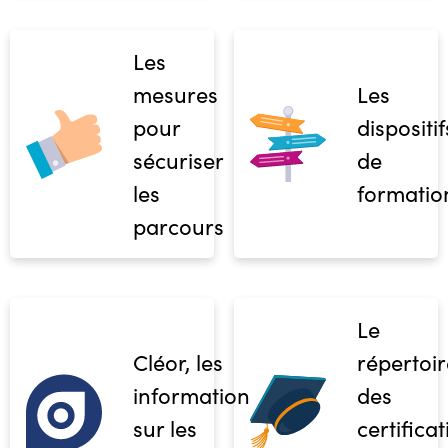
Les
mesures
Les
pour
dispositif
sécuriser
de
les
formatio
parcours
Le
Cléor, les
répertoir
informations
des
sur les
certifica