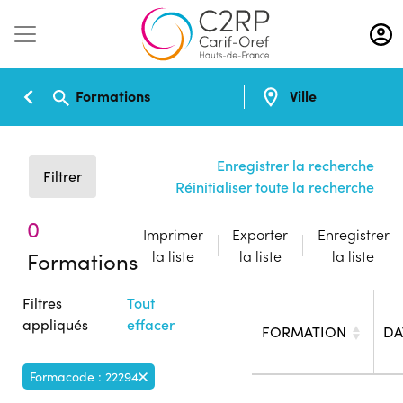
Aller
au
contenu
principal
Formations
Ville
Enregistrer la recherche
Filtrer
Réinitialiser toute la recherche
0
Imprimer
Exporter
Enregistrer
Formations
la liste
la liste
la liste
Filtres
Tout
appliqués
effacer
FORMATION
DA
Formacode : 22294