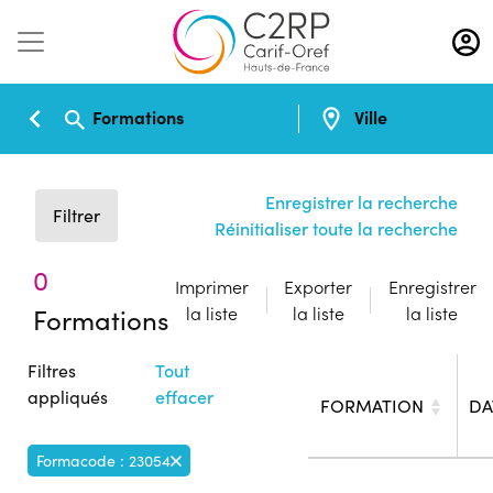
Aller
au
contenu
principal
Formations
Ville
Enregistrer la recherche
Filtrer
Réinitialiser toute la recherche
0
Imprimer
Exporter
Enregistrer
Formations
la liste
la liste
la liste
Filtres
Tout
appliqués
effacer
FORMATION
DA
Formacode : 23054