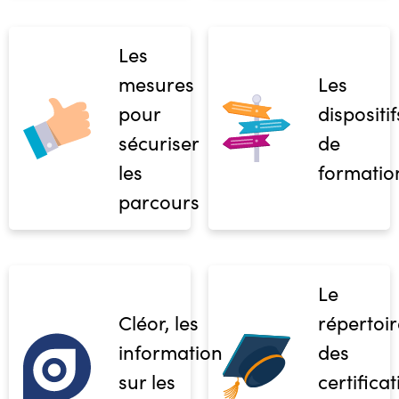
Les
mesures
Les
pour
dispositif
sécuriser
de
les
formatio
parcours
Le
Cléor, les
répertoir
informations
des
sur les
certifica