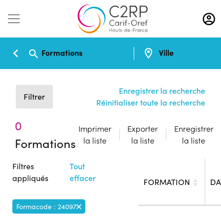
Aller
au
contenu
principal
Formations
Ville
Enregistrer la recherche
Filtrer
Réinitialiser toute la recherche
0
Imprimer
Exporter
Enregistrer
Formations
la liste
la liste
la liste
Filtres
Tout
appliqués
effacer
FORMATION
DA
Formacode : 24097