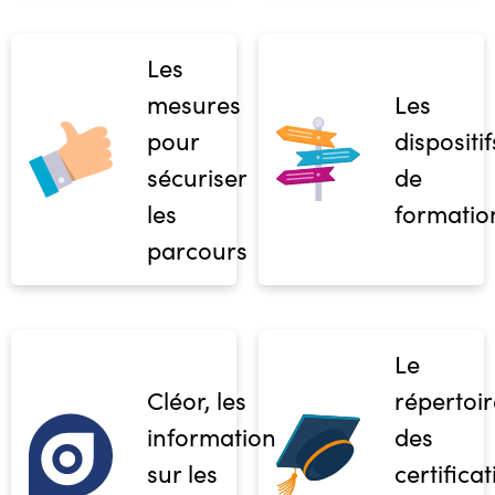
Les
mesures
Les
pour
dispositif
sécuriser
de
les
formatio
parcours
Le
Cléor, les
répertoir
informations
des
sur les
certifica