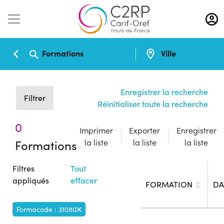
Aller
au
contenu
principal
Formations
Ville
Enregistrer la recherche
Filtrer
Réinitialiser toute la recherche
0
Imprimer
Exporter
Enregistrer
Formations
la liste
la liste
la liste
Filtres
Tout
appliqués
effacer
FORMATION
DA
Formacode : 31080