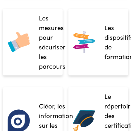
Les
mesures
Les
pour
dispositif
sécuriser
de
les
formatio
parcours
Le
Cléor, les
répertoir
informations
des
sur les
certifica