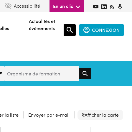
Accessibilité
En un clic
Actualités et
elles
événements
CONNEXION
Espace
connecté
guest
Organisme
Organisme de formation
de
Formation
r la liste
Envoyer par e-mail
Afficher la carte