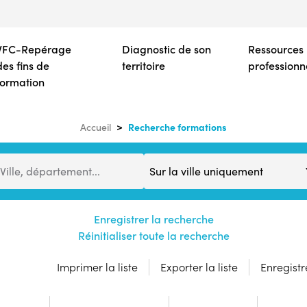
Aller
au
contenu
VFC-Repérage
Diagnostic de son
Ressources
principal
des fins de
territoire
professionn
formation
Recherche formations
Accueil
Distance
Ville, département...
Enregistrer la recherche
Réinitialiser toute la recherche
Imprimer la liste
Exporter la liste
Enregistre