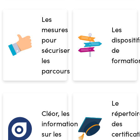
Les
mesures
Les
pour
dispositif
sécuriser
de
les
formatio
parcours
Le
Cléor, les
répertoir
informations
des
sur les
certifica