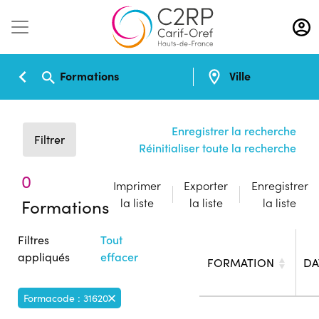
Aller
au
contenu
principal
Formations
Ville
Enregistrer la recherche
Filtrer
Réinitialiser toute la recherche
0
Imprimer
Exporter
Enregistrer
Formations
la liste
la liste
la liste
Filtres
Tout
appliqués
effacer
FORMATION
DA
Formacode : 31620