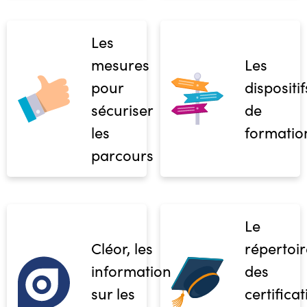
Les
mesures
Les
pour
dispositif
sécuriser
de
les
formatio
parcours
Le
Cléor, les
répertoir
informations
des
sur les
certifica