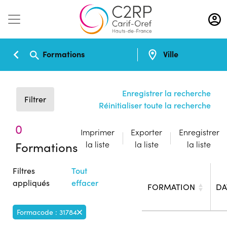
Aller
au
contenu
principal
Formations
Ville
Enregistrer la recherche
Filtrer
Réinitialiser toute la recherche
0
Imprimer
Exporter
Enregistrer
Formations
la liste
la liste
la liste
Filtres
Tout
appliqués
effacer
FORMATION
DA
Formacode : 31784