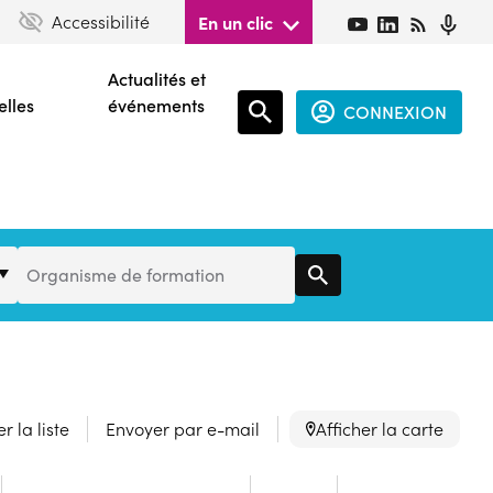
Accessibilité
En un clic
Actualités et
elles
événements
CONNEXION
Espace
connecté
guest
Organisme
Organisme de formation
de
Formation
r la liste
Envoyer par e-mail
Afficher la carte