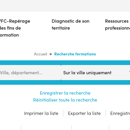
Aller
au
contenu
VFC-Repérage
Diagnostic de son
Ressources
principal
des fins de
territoire
professionn
formation
Recherche formations
Accueil
Distance
Ville, département...
Enregistrer la recherche
Réinitialiser toute la recherche
Imprimer la liste
Exporter la liste
Enregistre