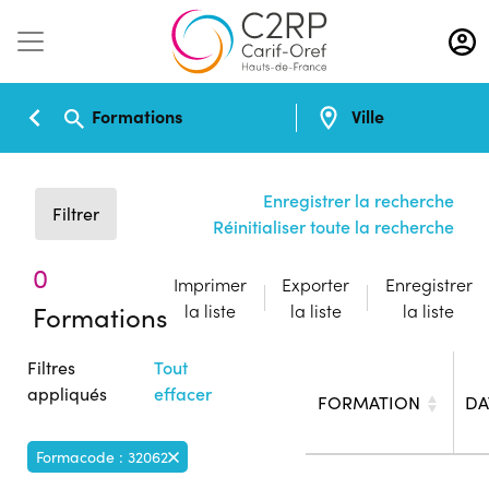
Aller
au
contenu
principal
Formations
Ville
Enregistrer la recherche
Filtrer
Réinitialiser toute la recherche
0
Imprimer
Exporter
Enregistrer
Formations
la liste
la liste
la liste
Filtres
Tout
appliqués
effacer
FORMATION
DA
Formacode : 32062