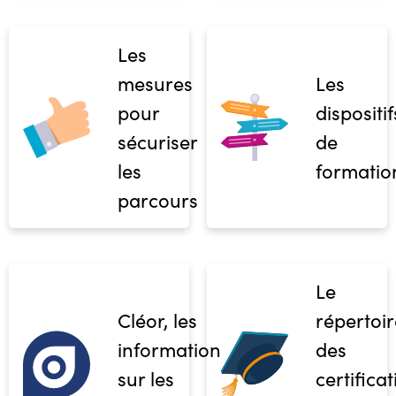
Les
mesures
Les
pour
dispositif
sécuriser
de
les
formatio
parcours
Le
Cléor, les
répertoir
informations
des
sur les
certifica