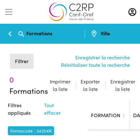
Aller
au
contenu
principal
Formations
Ville
Enregistrer la recherche
Filtrer
Réinitialiser toute la recherche
0
Imprimer
Exporter
Enregistrer
Formations
la liste
la liste
la liste
Filtres
Tout
appliqués
effacer
FORMATION
DA
Formacode : 34254