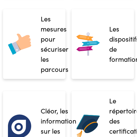
Les
mesures
Les
pour
dispositif
sécuriser
de
les
formatio
parcours
Le
Cléor, les
répertoir
informations
des
sur les
certifica