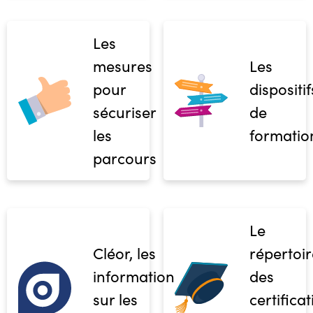
Les
mesures
Les
pour
dispositif
sécuriser
de
les
formatio
parcours
Le
Cléor, les
répertoir
informations
des
sur les
certifica