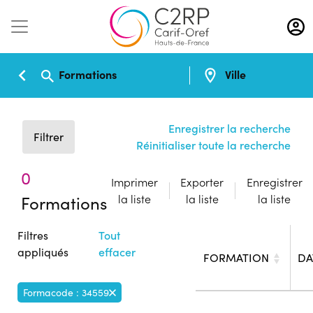
Aller
au
contenu
principal
Formations
Ville
Enregistrer la recherche
Filtrer
Réinitialiser toute la recherche
0
Imprimer
Exporter
Enregistrer
Formations
la liste
la liste
la liste
Filtres
Tout
appliqués
effacer
FORMATION
DA
Formacode : 34559